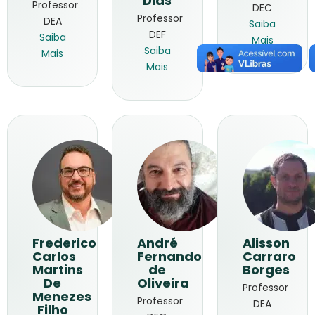
Dias
Professor
DEC
Professor
DEA
Saiba
DEF
Saiba
Mais
Saiba
Mais
Mais
Frederico
André
Alisson
Carlos
Fernando
Carraro
Martins
de
Borges
De
Oliveira
Professor
Menezes
Professor
DEA
Filho