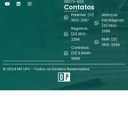
Y
L
I
36570-900
o
i
n
Contatos
u
n
s
t
k
t
Patentes: (31)
Alianças
u
e
a
3612-2397
Estratégicas:
b
d
g
(31) 3612-
e
i
r
Registros:
n
a
2396
(31) 3612-
m
2398
RMPI: (31)
3612-2399
Contratos:
(31) 9 8445-
9686
© 2024 NIT.UFV - Todos os Direitos Reservados