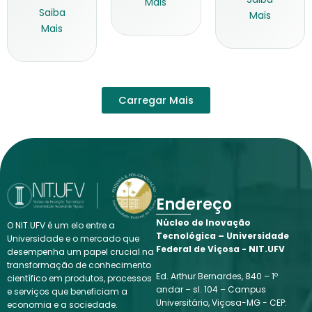
Mais
Saiba
Mais
Mais
Carregar Mais
Endereço
Núcleo de Inovação
O NIT.UFV é um elo entre a
Tecnológica – Universidade
Universidade e o mercado que
Federal de Viçosa - NIT.UFV
desempenha um papel crucial na
transformação de conhecimento
Ed. Arthur Bernardes, 840 – 1º
científico em produtos, processos
andar – sl. 104 – Campus
e serviços que beneficiam a
Universitário, Viçosa-MG - CEP:
economia e a sociedade.