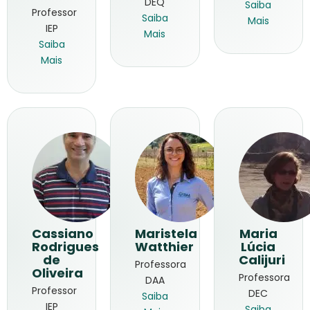
DEQ
Saiba
Professor
Saiba
Mais
IEP
Mais
Saiba
Mais
Cassiano
Maristela
Maria
Rodrigues
Watthier
Lúcia
de
Calijuri
Professora
Oliveira
Professora
DAA
Professor
DEC
Saiba
IEP
Saiba