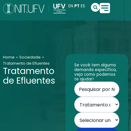
Ir
S
EN
PT
ES
e
para
a
o
r
conteúdo
c
h
Home
»
Sociedade
»
Tratamento de Efluentes
Se você tem alguma
Tratamento
demanda específica,
veja como podemos
de Efluentes
te ajudar!