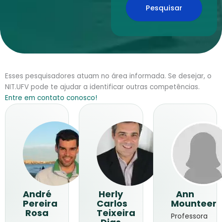
Pesquisar
Esses pesquisadores atuam no área informada. Se desejar, o
NIT.UFV pode te ajudar a identificar outras competências.
Entre em contato conosco!
André
Herly
Ann
Pereira
Carlos
Mounteer
Rosa
Teixeira
Professora