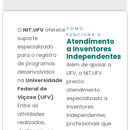
COMO
O
NIT.UFV
oferece
FUNCIONA O
suporte
Atendimento
especializado
a Inventores
para o registro
Independentes
de programas
Além de apoiar a
desenvolvidos
UFV, o NIT.UFV
na
Universidade
presta
Federal de
atendimento
Viçosa (UFV)
.
especializado a
Entre as
inventores
atividades
independentes,
realizadas,
profissionais que