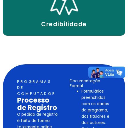
Publicação em plataformas internacionais,
Credibilidade
Documentação
PROGRAMAS
Formal
DE
Formulários
COMPUTADOR
preenchidos
Processo
com os dados
de Registro
do programa,
O pedido de registro
dos titulares e
é feito de forma
dos autores.
totalmente online,