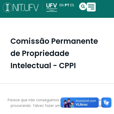
Pesquisar
Ir
S
EN
PT
ES
por:
e
para
a
o
r
conteúdo
c
h
Comissão Permanente
de Propriedade
Intelectual - CPPI
Parece que não conseguimos encontrar o que você está
procurando. Talvez fazer uma pesquisa possa ajudar.