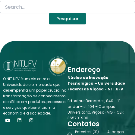
Endereço
Núcleo de Inovação
O NIT.UFV é um elo entre a
Tecnológica – Universidade
Universidade e o mercado que
Federal de Viçosa - NIT.UFV
desempenha um papel crucial na
transformação de conhecimento
Ed. Arthur Bernardes, 840 – 1º
científico em produtos, processos
andar – sl. 104 – Campus
e serviços que beneficiam a
Universitário, Viçosa-MG - CEP:
economia e a sociedade.
Y
L
I
36570-900
o
i
n
Contatos
u
n
s
t
k
t
Patentes: (31)
Alianças