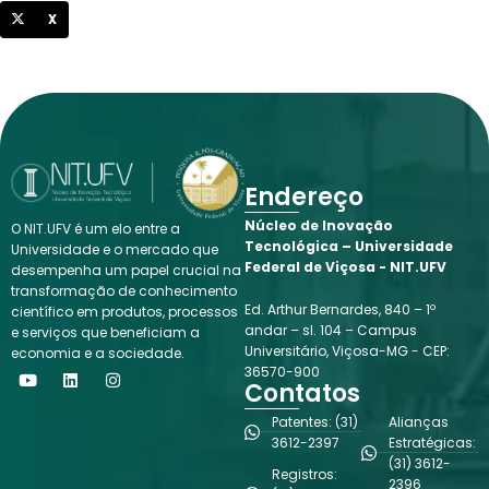
X
Endereço
Núcleo de Inovação
O NIT.UFV é um elo entre a
Tecnológica – Universidade
Universidade e o mercado que
Federal de Viçosa - NIT.UFV
desempenha um papel crucial na
transformação de conhecimento
Ed. Arthur Bernardes, 840 – 1º
científico em produtos, processos
andar – sl. 104 – Campus
e serviços que beneficiam a
Universitário, Viçosa-MG - CEP:
economia e a sociedade.
Y
L
I
36570-900
o
i
n
Contatos
u
n
s
t
k
t
Patentes: (31)
Alianças
u
e
a
3612-2397
Estratégicas:
b
d
g
(31) 3612-
e
i
r
Registros:
n
a
2396