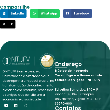
Compartilhe
LinkedIn
WhatsApp
Facebook
X
Endereço
Núcleo de Inovação
O NIT.UFV é um elo entre a
Tecnológica – Universidade
Universidade e o mercado que
Federal de Viçosa - NIT.UFV
desempenha um papel crucial na
transformação de conhecimento
Ed. Arthur Bernardes, 840 – 1º
científico em produtos, processos
andar – sl. 104 – Campus
e serviços que beneficiam a
Universitário, Viçosa-MG - CEP:
economia e a sociedade.
Y
L
I
36570-900
o
i
n
Contatos