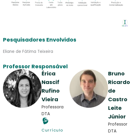
Pesquisadores Envolvidos
Eliane de Fátima Teixeira
Professor Responsável
Érica
Bruno
Nascif
Ricardo
Rufino
de
Vieira
Castro
Professora
Leite
DTA
Júnior
Professor
Currículo
DTA