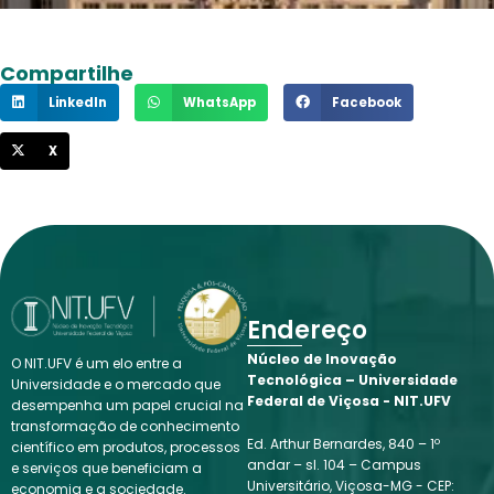
Compartilhe
LinkedIn
WhatsApp
Facebook
X
Endereço
Núcleo de Inovação
O NIT.UFV é um elo entre a
Tecnológica – Universidade
Universidade e o mercado que
Federal de Viçosa - NIT.UFV
desempenha um papel crucial na
transformação de conhecimento
Ed. Arthur Bernardes, 840 – 1º
científico em produtos, processos
andar – sl. 104 – Campus
e serviços que beneficiam a
Universitário, Viçosa-MG - CEP:
economia e a sociedade.