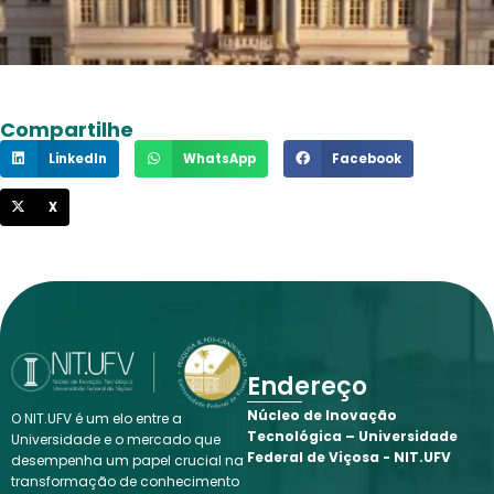
Compartilhe
LinkedIn
WhatsApp
Facebook
X
Endereço
Núcleo de Inovação
O NIT.UFV é um elo entre a
Tecnológica – Universidade
Universidade e o mercado que
Federal de Viçosa - NIT.UFV
desempenha um papel crucial na
transformação de conhecimento