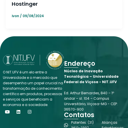
Hostinger
ivon
/
09/08/2024
Endereço
Núcleo de Inovação
O NIT.UFV é um elo entre a
Tecnológica – Universidade
Universidade e o mercado que
Federal de Viçosa - NIT.UFV
desempenha um papel crucial na
transformação de conhecimento
Ed. Arthur Bernardes, 840 – 1º
científico em produtos, processos
andar – sl. 104 – Campus
e serviços que beneficiam a
Universitário, Viçosa-MG - CEP:
economia e a sociedade.
Y
L
I
36570-900
o
i
n
Contatos
u
n
s
t
k
t
Patentes: (31)
Alianças
u
e
a
3612-2397
Estratégicas: