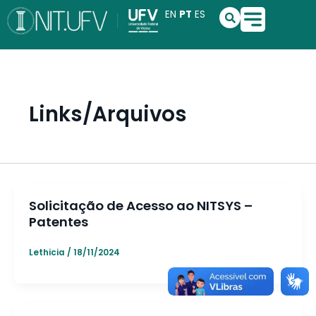
Ir
S
EN
PT
ES
e
para
a
o
r
conteúdo
c
h
Links/Arquivos
Solicitação de Acesso ao NITSYS –
Patentes
Lethicia
/
18/11/2024