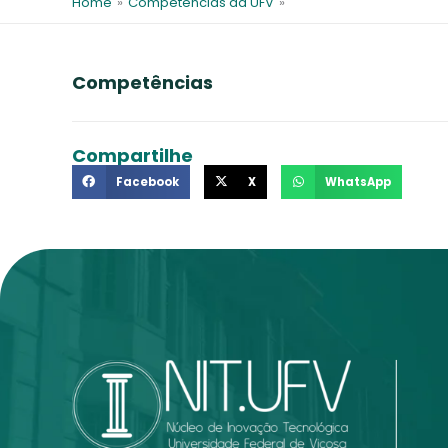
Home
»
Competências da UFV
»
Competências
Compartilhe
Facebook
X
WhatsApp