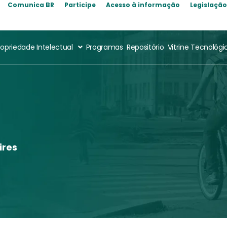
Comunica BR
Participe
Acesso à informação
Legislaçã
ropriedade Intelectual
Programas
Repositório
Vitrine Tecnológi
ires