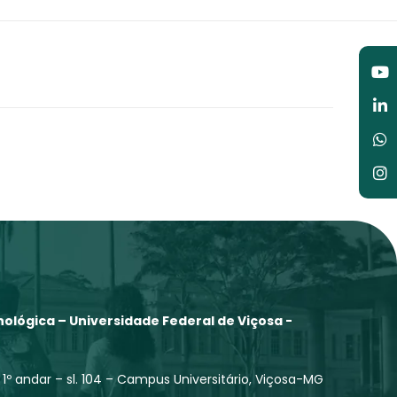
Y
Li
W
I
in
ológica – Universidade Federal de Viçosa -
 1º andar – sl. 104 – Campus Universitário, Viçosa-MG