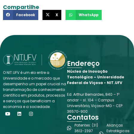
Compartilhe
Facebook
X
WhatsApp
Endereço
Núcleo de Inovação
O NIT.UFV é um elo entre a
Tecnológica – Universidade
Universidade e o mercado que
Federal de Viçosa - NIT.UFV
desempenha um papel crucial na
transformação de conhecimento
Ed. Arthur Bernardes, 840 – 1º
científico em produtos, processos
andar – sl. 104 – Campus
e serviços que beneficiam a
Universitário, Viçosa-MG - CEP:
economia e a sociedade.
Y
L
I
36570-900
o
i
n
Contatos
u
n
s
t
k
t
Patentes: (31)
Alianças
u
e
a
3612-2397
Estratégicas:
b
d
g