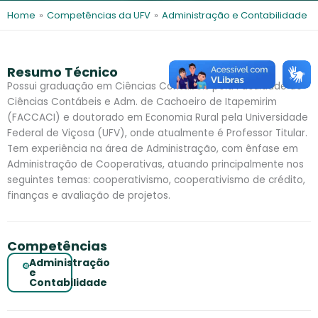
l
e
Home
»
Competências da UFV
»
Administração e Contabilidade
s
Resumo Técnico
Possui graduação em Ciências Contábeis pela Faculdade de
Ciências Contábeis e Adm. de Cachoeiro de Itapemirim
(FACCACI) e doutorado em Economia Rural pela Universidade
Federal de Viçosa (UFV), onde atualmente é Professor Titular.
Tem experiência na área de Administração, com ênfase em
Administração de Cooperativas, atuando principalmente nos
seguintes temas: cooperativismo, cooperativismo de crédito,
finanças e avaliação de projetos.
Competências
Administração
e
Contabilidade