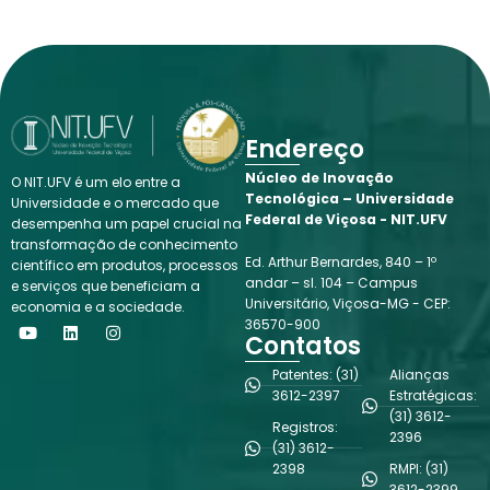
Endereço
Núcleo de Inovação
O NIT.UFV é um elo entre a
Tecnológica – Universidade
Universidade e o mercado que
Federal de Viçosa - NIT.UFV
desempenha um papel crucial na
transformação de conhecimento
Ed. Arthur Bernardes, 840 – 1º
científico em produtos, processos
andar – sl. 104 – Campus
e serviços que beneficiam a
Universitário, Viçosa-MG - CEP:
economia e a sociedade.
Y
L
I
36570-900
o
i
n
Contatos
u
n
s
t
k
t
Patentes: (31)
Alianças
u
e
a
3612-2397
Estratégicas:
b
d
g
(31) 3612-
e
i
r
Registros:
n
a
2396
(31) 3612-
m
2398
RMPI: (31)
3612-2399