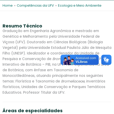
l
e
Home
»
Competências da UFV
»
Ecologia e Meio Ambiente
s
Resumo Técnico
Graduação em Engenharia Agronômica e mestrado em
Genética e Melhoramento pela Universidade Federal de
Viçosa (UFV). Doutorado em Ciências Biológicas (Biologia
Vegetal) pela Universidade Estadual Paulista Júlio de Mesquita
Filho (UNESP). Idealizador e coordenador da Unidade de
Pesquisa e Conservação de
Bromeliaceae
– UPCB e do Parque
Interativo de Botânica – PIB, na UFV. Tem experiência na área
de Botânica, com ênfase em Taxonomia de
Monocotiledôneas, atuando principalmente nos seguintes
temas: Florística e Taxonomia de
Bromeliaceae
, inventários
florísticos, Unidades de Conservação e Parques Temáticos
Educativos. Professor Titular da UFV.
Áreas de especialidades