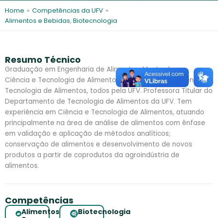
l
e
Home
»
Competências da UFV
»
s
Alimentos e Bebidas
,
Biotecnologia
Resumo Técnico
Graduação em Engenharia de Alimentos, Mestrado em
Ciência e Tecnologia de Alimentos e Doutorado em Ciência e
Tecnologia de Alimentos, todos pela UFV. Professora Titular do
Departamento de Tecnologia de Alimentos da UFV. Tem
experiência em Ciência e Tecnologia de Alimentos, atuando
principalmente na área de análise de alimentos com ênfase
em validação e aplicação de métodos analíticos;
conservação de alimentos e desenvolvimento de novos
produtos a partir de coprodutos da agroindústria de
alimentos.
Competências
Alimentos
Biotecnologia