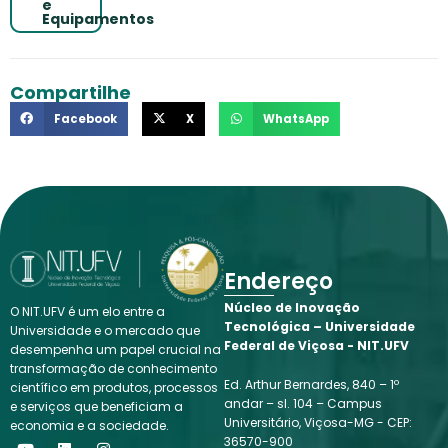
e
Equipamentos
Compartilhe
Facebook
X
WhatsApp
Endereço
Núcleo de Inovação
O NIT.UFV é um elo entre a
Tecnológica – Universidade
Universidade e o mercado que
Federal de Viçosa - NIT.UFV
desempenha um papel crucial na
transformação de conhecimento
Ed. Arthur Bernardes, 840 – 1º
científico em produtos, processos
andar – sl. 104 – Campus
e serviços que beneficiam a
Universitário, Viçosa-MG - CEP:
economia e a sociedade.
Y
L
I
36570-900