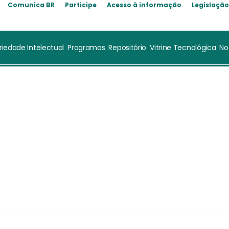
Comunica BR
Participe
Acesso à informação
Legislaçã
riedade Intelectual
Programas
Repositório
Vitrine Tecnológica
No
ussieldi