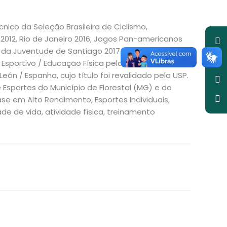
nico da Seleção Brasileira de Ciclismo,
Y
Li
W
I
in
012, Rio de Janeiro 2016, Jogos Pan-americanos
os da Juventude de Santiago 2017. Graduado em
Esportivo / Educação Física pela Universidade
ón / Espanha, cujo título foi revalidado pela USP.
sportes do Município de Florestal (MG) e do
se em Alto Rendimento, Esportes Individuais,
e de vida, atividade física, treinamento