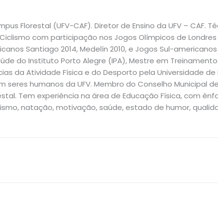
pus Florestal (UFV-CAF). Diretor de Ensino da UFV – CAF. Téc
Ciclismo com participação nos Jogos Olímpicos de Londres 2
ricanos Santiago 2014, Medelín 2010, e Jogos Sul-american
de do Instituto Porto Alegre (IPA), Mestre em Treinamento 
as da Atividade Física e do Desporto pela Universidade de Le
 seres humanos da UFV. Membro do Conselho Municipal de E
estal. Tem experiência na área de Educação Física, com ênfa
ismo, natação, motivação, saúde, estado de humor, qualidad