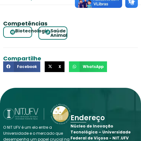
Competências
Biotecnologia
Saúde
Animal
Compartilhe
Facebook
X
WhatsApp
Endereço
Núcleo de Inovação
O NIT.UFV é um elo entre a
Tecnológica – Universidade
Universidade e o mercado que
Federal de Viçosa - NIT.UFV
desempenha um papel crucial na