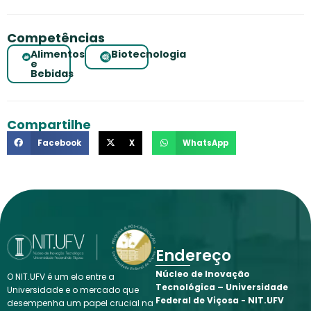
Competências
Alimentos
Biotecnologia
e
Bebidas
Compartilhe
Facebook
X
WhatsApp
Endereço
Núcleo de Inovação
O NIT.UFV é um elo entre a
Tecnológica – Universidade
Universidade e o mercado que
Federal de Viçosa - NIT.UFV
desempenha um papel crucial na