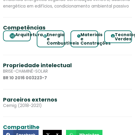
energética em edifícios, condicionamento ambiental passivo
Competências
Arquitetura
Energia
Materiais
Tecnolo
e
e
Verdes
Combustíveis
Construções
Propriedade intelectual
BRISE-CHAMINÉ-SOLAR
BR 10 2016 003223-7
Parceiros externos
Cemig (2018-2021)
Compartilhe
Facebook
X
WhatsApp