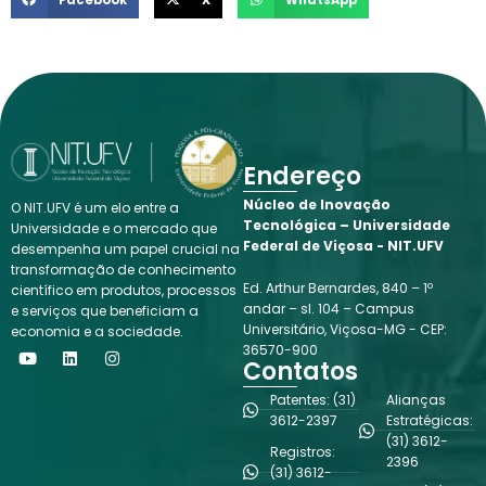
Endereço
Núcleo de Inovação
O NIT.UFV é um elo entre a
Tecnológica – Universidade
Universidade e o mercado que
Federal de Viçosa - NIT.UFV
desempenha um papel crucial na
transformação de conhecimento
Ed. Arthur Bernardes, 840 – 1º
científico em produtos, processos
andar – sl. 104 – Campus
e serviços que beneficiam a
Universitário, Viçosa-MG - CEP:
economia e a sociedade.
Y
L
I
36570-900
o
i
n
Contatos
u
n
s
t
k
t
Patentes: (31)
Alianças
u
e
a
3612-2397
Estratégicas:
b
d
g
(31) 3612-
e
i
r
Registros:
n
a
2396
(31) 3612-
m