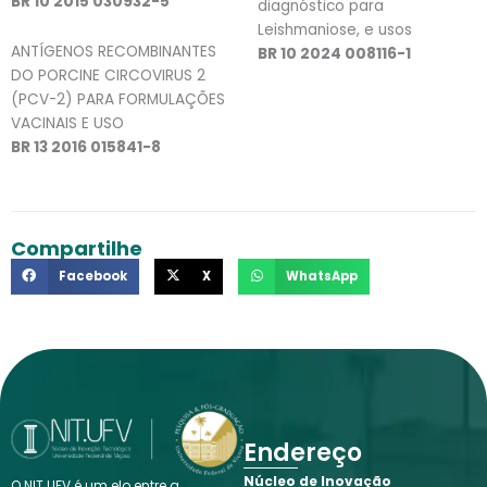
BR 10 2015 030932-5
diagnóstico para
Leishmaniose, e usos
ANTÍGENOS RECOMBINANTES
BR 10 2024 008116-1
DO PORCINE CIRCOVIRUS 2
(PCV-2) PARA FORMULAÇÕES
VACINAIS E USO
BR 13 2016 015841-8
Compartilhe
Facebook
X
WhatsApp
Endereço
Núcleo de Inovação
O NIT.UFV é um elo entre a