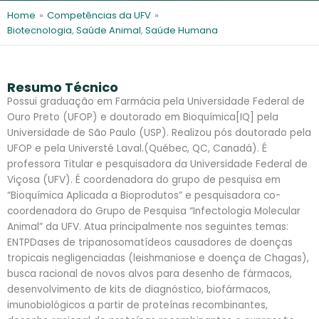
l
e
Home
»
Competências da UFV
»
s
Biotecnologia
,
Saúde Animal
,
Saúde Humana
Resumo Técnico
Possui graduação em Farmácia pela Universidade Federal de
Ouro Preto (UFOP) e doutorado em Bioquímica[IQ] pela
Universidade de São Paulo (USP). Realizou pós doutorado pela
UFOP e pela Universté Laval.(Québec, QC, Canadá). É
professora Titular e pesquisadora da Universidade Federal de
Viçosa (UFV). É coordenadora do grupo de pesquisa em
“Bioquímica Aplicada a Bioprodutos” e pesquisadora co-
coordenadora do Grupo de Pesquisa “Infectologia Molecular
Animal” da UFV. Atua principalmente nos seguintes temas:
ENTPDases de tripanosomatídeos causadores de doenças
tropicais negligenciadas (leishmaniose e doença de Chagas),
busca racional de novos alvos para desenho de fármacos,
desenvolvimento de kits de diagnóstico, biofármacos,
imunobiológicos a partir de proteínas recombinantes,