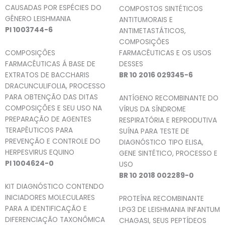
CAUSADAS POR ESPÉCIES DO
COMPOSTOS SINTÉTICOS
GÊNERO LEISHMANIA
ANTITUMORAIS E
PI 1003744-6
ANTIMETASTÁTICOS,
COMPOSIÇÕES
COMPOSIÇÕES
FARMACÊUTICAS E OS USOS
FARMACÊUTICAS Á BASE DE
DESSES
EXTRATOS DE BACCHARIS
BR 10 2016 029345-6
DRACUNCULIFOLIA, PROCESSO
PARA OBTENÇÃO DAS DITAS
ANTÍGENO RECOMBINANTE DO
COMPOSIÇÕES E SEU USO NA
VÍRUS DA SÍNDROME
PREPARAÇÃO DE AGENTES
RESPIRATÓRIA E REPRODUTIVA
TERAPÊUTICOS PARA
SUÍNA PARA TESTE DE
PREVENÇÃO E CONTROLE DO
DIAGNÓSTICO TIPO ELISA,
HERPESVIRUS EQUINO
GENE SINTÉTICO, PROCESSO E
PI 1004624-0
USO
BR 10 2018 002289-0
KIT DIAGNÓSTICO CONTENDO
INICIADORES MOLECULARES
PROTEÍNA RECOMBINANTE
PARA A IDENTIFICAÇÃO E
LPG3 DE LEISHMANIA INFANTUM
DIFERENCIAÇÃO TAXONÔMICA
CHAGASI, SEUS PEPTÍDEOS