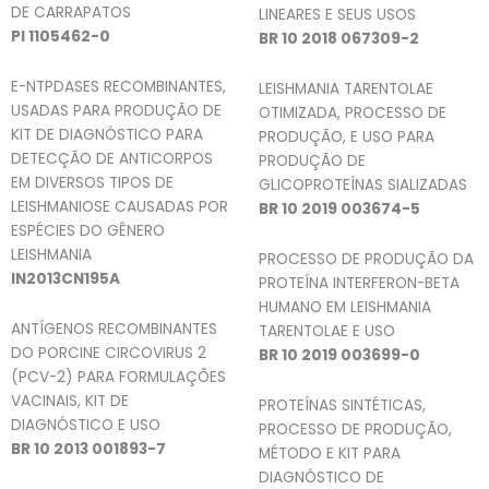
DE CARRAPATOS
LINEARES E SEUS USOS
PI 1105462-0
BR 10 2018 067309-2
E-NTPDASES RECOMBINANTES,
LEISHMANIA TARENTOLAE
USADAS PARA PRODUÇÃO DE
OTIMIZADA, PROCESSO DE
KIT DE DIAGNÓSTICO PARA
PRODUÇÃO, E USO PARA
DETECÇÃO DE ANTICORPOS
PRODUÇÃO DE
EM DIVERSOS TIPOS DE
GLICOPROTEÍNAS SIALIZADAS
LEISHMANIOSE CAUSADAS POR
BR 10 2019 003674-5
ESPÉCIES DO GÊNERO
LEISHMANIA
PROCESSO DE PRODUÇÃO DA
IN2013CN195A
PROTEÍNA INTERFERON-BETA
HUMANO EM LEISHMANIA
ANTÍGENOS RECOMBINANTES
TARENTOLAE E USO
DO PORCINE CIRCOVIRUS 2
BR 10 2019 003699-0
(PCV-2) PARA FORMULAÇÕES
VACINAIS, KIT DE
PROTEÍNAS SINTÉTICAS,
DIAGNÓSTICO E USO
PROCESSO DE PRODUÇÃO,
BR 10 2013 001893-7
MÉTODO E KIT PARA
DIAGNÓSTICO DE