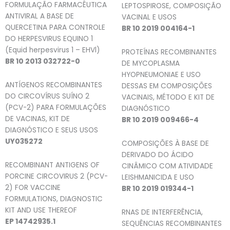
FORMULAÇÃO FARMACÊUTICA
LEPTOSPIROSE, COMPOSIÇÃO
ANTIVIRAL A BASE DE
VACINAL E USOS
QUERCETINA PARA CONTROLE
BR 10 2019 004164-1
DO HERPESVIRUS EQUINO 1
(Equid herpesvirus 1 – EHVl)
PROTEÍNAS RECOMBINANTES
BR 10 2013 032722-0
DE MYCOPLASMA
HYOPNEUMONIAE E USO
ANTÍGENOS RECOMBINANTES
DESSAS EM COMPOSIÇÕES
DO CIRCOVÍRUS SUÍNO 2
VACINAIS, MÉTODO E KIT DE
(PCV-2) PARA FORMULAÇÕES
DIAGNÓSTICO
DE VACINAS, KIT DE
BR 10 2019 009466-4
DIAGNÓSTICO E SEUS USOS
UY035272
COMPOSIÇÕES À BASE DE
DERIVADO DO ÁCIDO
RECOMBINANT ANTIGENS OF
CINÂMICO COM ATIVIDADE
PORCINE CIRCOVIRUS 2 (PCV-
LEISHMANICIDA E USO
2) FOR VACCINE
BR 10 2019 019344-1
FORMULATIONS, DIAGNOSTIC
KIT AND USE THEREOF
RNAS DE INTERFERÊNCIA,
EP 14742935.1
SEQUÊNCIAS RECOMBINANTES