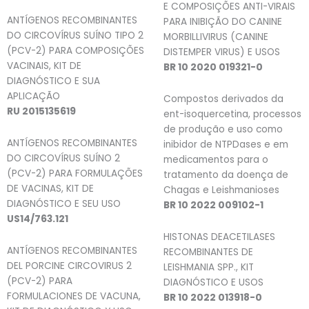
E COMPOSIÇÕES ANTI-VIRAIS
ANTÍGENOS RECOMBINANTES
PARA INIBIÇÃO DO CANINE
DO CIRCOVÍRUS SUÍNO TIPO 2
MORBILLIVIRUS (CANINE
(PCV-2) PARA COMPOSIÇÕES
DISTEMPER VIRUS) E USOS
VACINAIS, KIT DE
BR 10 2020 019321-0
DIAGNÓSTICO E SUA
APLICAÇÃO
Compostos derivados da
RU 2015135619
ent-isoquercetina, processos
de produção e uso como
ANTÍGENOS RECOMBINANTES
inibidor de NTPDases e em
DO CIRCOVÍRUS SUÍNO 2
medicamentos para o
(PCV-2) PARA FORMULAÇÕES
tratamento da doença de
DE VACINAS, KIT DE
Chagas e Leishmanioses
DIAGNÓSTICO E SEU USO
BR 10 2022 009102-1
US14/763.121
HISTONAS DEACETILASES
ANTÍGENOS RECOMBINANTES
RECOMBINANTES DE
DEL PORCINE CIRCOVIRUS 2
LEISHMANIA SPP., KIT
(PCV-2) PARA
DIAGNÓSTICO E USOS
FORMULACIONES DE VACUNA,
BR 10 2022 013918-0