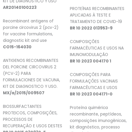
KIT DE DIAGNÓSTICO Y USO
AR20140100223
PROTEÍNAS RECOMBINANTES
APLICADAS À TESTE E
Recombinant antigens of
TRATAMENTO DE COVID-19
porcine circovirus 2 (pcv-2)
BR 10 2022 013953-9
for vaccine formulations,
diagnostic kit and use
COMPOSIÇÕES
CO15-164030
FARMACÊUTICAS E USOS NA
IMUNOMODULAÇÃO
ANTIGENOS RECOMBINANTES
BR 10 2023 004170 1
DEL PORCINE CIRCOVIRUS 2
(PCV-2) PARA
COMPOSIÇÕES PARA
FORMULACIONES DE VACUNA,
FORMULAÇÕES VACINAIS
KIT DE DIAGNOSTICO Y USO.
FARMACÊUTICAS E USOS
MX/a/2015/009507
BR 10 2023 004171-0
BIOSSURFACTANTES
Proteína quimérica
PROTEICOS, COMPOSIÇÕES,
recombinante, peptídeos,
PROCESSOS DE
composições imunogênicas,
RECUPERAÇÃO E USOS DESTES
kit diagnóstico, processo