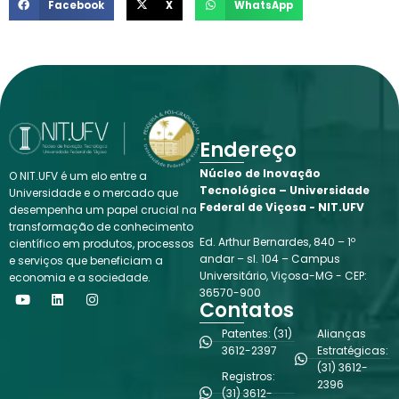
Facebook
X
WhatsApp
Endereço
Núcleo de Inovação
O NIT.UFV é um elo entre a
Tecnológica – Universidade
Universidade e o mercado que
Federal de Viçosa - NIT.UFV
desempenha um papel crucial na
transformação de conhecimento
Ed. Arthur Bernardes, 840 – 1º
científico em produtos, processos
andar – sl. 104 – Campus
e serviços que beneficiam a
Universitário, Viçosa-MG - CEP:
economia e a sociedade.
Y
L
I
36570-900
o
i
n
Contatos
u
n
s
t
k
t
Patentes: (31)
Alianças
u
e
a
3612-2397
Estratégicas:
b
d
g
(31) 3612-
e
i
r
Registros:
n
a
2396
(31) 3612-
m