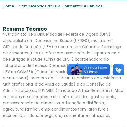
l
e
Home
»
Competências da UFV
»
Alimentos e Bebidas
s
Resumo Técnico
Nutricionista pela Universidade Federal de Viçosa (UFV),
especialista em Docência na Saúde (UFRGS), mestre em
Ciência da Nutrição (UFV) e doutora em Ciência e Tecnologia
de Alimentos (UFV). Professora associada do Departamento
de Nutrição e Saúde (DNS) da UFV. É coordenadora do
Laboratório de Técnica Dietética/DNS/UFV, representante da
UFV no COMSEA (Conselho Municipal de Segurança Alimentar
e Nutricional), membro da COREMU (Comissão de Residência
Multiprofissional e da Área da Saúde) e do Conselho de
Administração da FUNARBE (Fundação Arthur Bernardes). Atua
nas áreas de alimentos e nutrição, dietética, gastronomia,
processamento de alimentos, educação a distância,
agricultura familiar, empreendimentos familiares rurais,
economia solidária e segurança alimentar e nutricional.