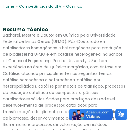
l
e
e
Home
»
Competências da UFV
»
Química
s
d
i
n
Resumo Técnico
Bacharel, Mestre e Doutor em Química pela Universidade
Federal de Minas Gerais (UFMG). Pós-Doutorado em
catalisadores homogêneos e heterogêneos para produção
de biodiesel na UFMG e em catálise heterogênea, na School
of Chemical Engineering, Purdue University, USA. Tem
experiência na área de Química Inorgânica, com ênfase em
Catálise, atuando principalmente nos seguintes temas:
catálise homogênea e heterogênea, catálise por
heteropoliácidos, catálise por metais de transição, processos
de oxidação catalítica de compostos orgânicos ,
catalisadores sólidos ácidos para produção de Biodiesel,
desenvolvimento de processos catalíticos para
transformação do glicerol, processos catalíticos e de pirólise
de biomassa, desenvolvimento de processos catalíticos de
Biorrefinaria e processos de valorização de resíduos