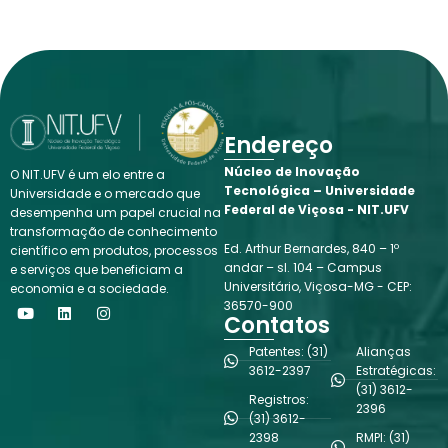
Endereço
Núcleo de Inovação
O NIT.UFV é um elo entre a
Tecnológica – Universidade
Universidade e o mercado que
Federal de Viçosa - NIT.UFV
desempenha um papel crucial na
transformação de conhecimento
Ed. Arthur Bernardes, 840 – 1º
científico em produtos, processos
andar – sl. 104 – Campus
e serviços que beneficiam a
Universitário, Viçosa-MG - CEP:
economia e a sociedade.
Y
L
I
36570-900
o
i
n
Contatos
u
n
s
t
k
t
Patentes: (31)
Alianças
u
e
a
3612-2397
Estratégicas:
b
d
g
(31) 3612-
e
i
r
Registros:
n
a
2396
(31) 3612-
m
2398
RMPI: (31)