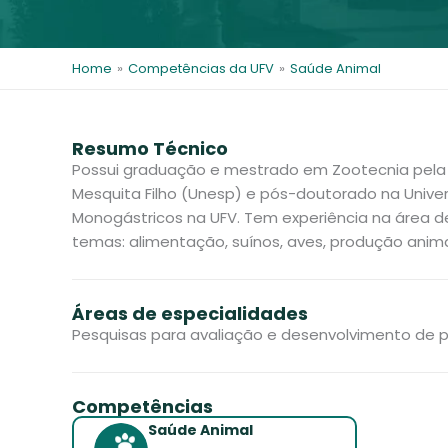
i
t
k
l
e
e
s
d
Home
»
Competências da UFV
»
Saúde Animal
i
n
Resumo Técnico
Possui graduação e mestrado em Zootecnia pela U
Mesquita Filho (Unesp) e pós-doutorado na Univer
Monogástricos na UFV. Tem experiência na área d
temas: alimentação, suínos, aves, produção anima
Áreas de especialidades
Pesquisas para avaliação e desenvolvimento de pr
Competências
Saúde Animal