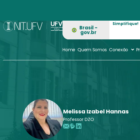
Ir
para
o
Simplifique!
conteúdo
Brasil -
gov.br
Home
Quem Somos
Conexão
P
Melissa Izabel Hannas
Professor DZO
E
L
L
m
a
i
a
t
n