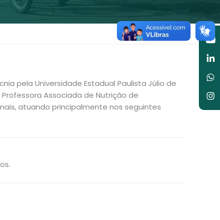
Y
Li
W
I
in
a pela Universidade Estadual Paulista Júlio de
é Professora Associada de Nutrição de
mais, atuando principalmente nos seguintes
os.