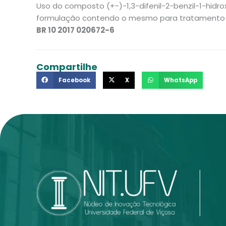
Uso do composto (+-)-1,3-difenil-2-benzil-1-hidr
formulação contendo o mesmo para tratamento
BR 10 2017 020672-6
Compartilhe
Facebook
X
WhatsApp