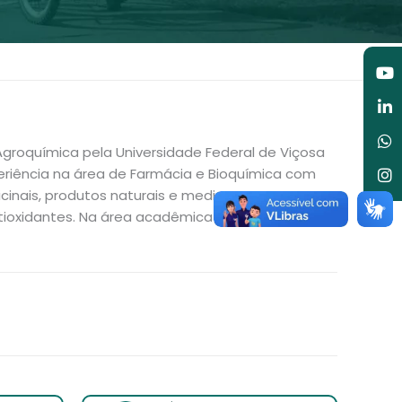
Y
Li
W
I
in
Agroquímica pela Universidade Federal de Viçosa
eriência na área de Farmácia e Bioquímica com
icinais, produtos naturais e medicamentos em
ntioxidantes. Na área acadêmica tem experiência