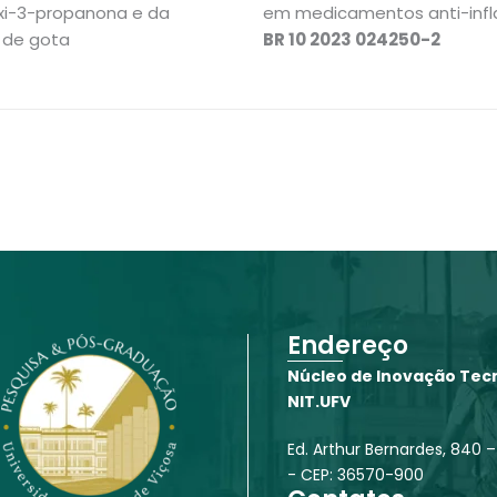
oxi-3-propanona e da
em medicamentos anti-infla
 de gota
BR 10 2023 024250-2
Endereço
Núcleo de Inovação Tecn
NIT.UFV
Ed. Arthur Bernardes, 840 –
- CEP: 36570-900