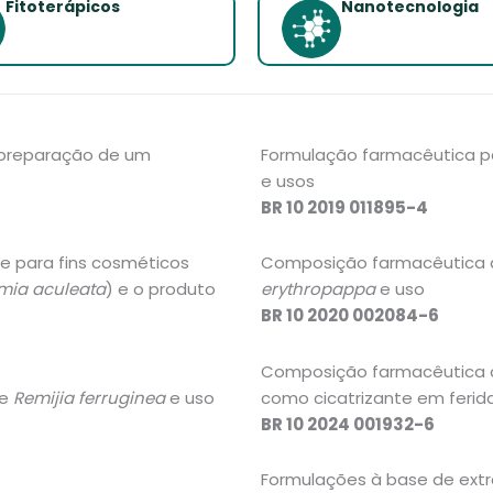
Fitoterápicos
Nanotecnologia
 preparação de um
Formulação farmacêutica p
e usos
BR 10 2019 011895-4
e para fins cosméticos
Composição farmacêutica à
mia aculeata
) e o produto
erythropappa
e uso
BR 10 2020 002084-6
Composição farmacêutica 
de
Remijia ferruginea
e uso
como cicatrizante em ferid
BR 10 2024 001932-6
Formulações à base de ext