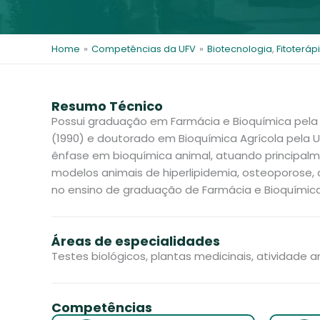
i
t
l
e
s
Home
»
Competências da UFV
»
Biotecnologia
,
Fitoteráp
Resumo Técnico
Possui graduação em Farmácia e Bioquímica pela U
(1990) e doutorado em Bioquímica Agrícola pela 
ênfase em bioquímica animal, atuando principal
modelos animais de hiperlipidemia, osteoporose, 
no ensino de graduação de Farmácia e Bioquímica
Áreas de especialidades
Testes biológicos, plantas medicinais, atividade an
Competências