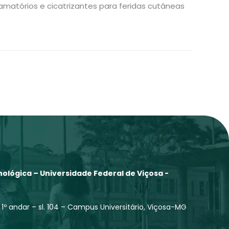
matórios e cicatrizantes para feridas cutâneas
ológica – Universidade Federal de Viçosa -
 1º andar – sl. 104 – Campus Universitário, Viçosa-MG