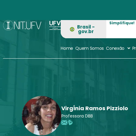
Ir
para
o
Simplifique!
conteúdo
Brasil -
gov.br
Home
Quem Somos
Conexão
P
VirgÍnia Ramos Pizziolo
Professora DBB
E
L
m
a
a
t