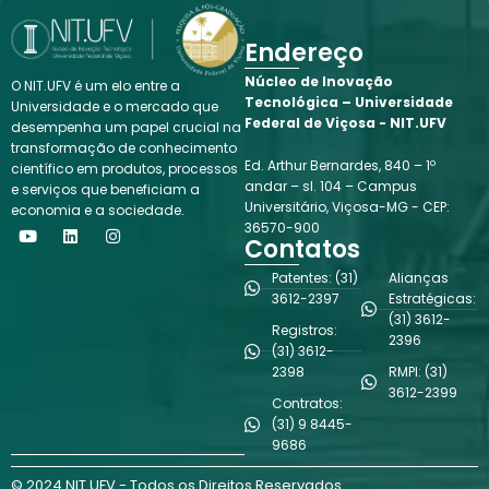
Endereço
Núcleo de Inovação
O NIT.UFV é um elo entre a
Tecnológica – Universidade
Universidade e o mercado que
Federal de Viçosa - NIT.UFV
desempenha um papel crucial na
transformação de conhecimento
Ed. Arthur Bernardes, 840 – 1º
científico em produtos, processos
andar – sl. 104 – Campus
e serviços que beneficiam a
Universitário, Viçosa-MG - CEP:
economia e a sociedade.
Y
L
I
36570-900
o
i
n
Contatos
u
n
s
t
k
t
Patentes: (31)
Alianças
u
e
a
3612-2397
Estratégicas:
b
d
g
(31) 3612-
e
i
r
Registros:
n
a
2396
(31) 3612-
m
2398
RMPI: (31)
3612-2399
Contratos:
(31) 9 8445-
9686
© 2024 NIT.UFV - Todos os Direitos Reservados