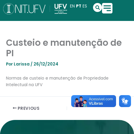
Ir
S
EN
PT
ES
e
para
a
o
r
conteúdo
c
h
Custeio e manutenção de
PI
Por
Larissa
/
26/12/2024
Normas de custeio e manutenção de Propriedade
Intelectual na UFV
PREVIOUS