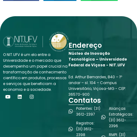
Endereço
Núcleo de Inovação
O NIT.UFV é um elo entre a
Tecnológica – Universidade
Universidade e o mercado que
Federal de Viçosa - NIT.UFV
desempenha um papel crucial na
transformação de conhecimento
Ed. Arthur Bernardes, 840 – 1º
científico em produtos, processos
andar – sl. 104 – Campus
e serviços que beneficiam a
Universitário, Viçosa-MG - CEP:
economia e a sociedade.
Y
L
I
36570-900
o
i
n
Contatos
u
n
s
t
k
t
Patentes: (31)
Alianças
u
e
a
3612-2397
Estratégicas:
b
d
g
(31) 3612-
e
i
r
Registros:
n
a
2396
(31) 3612-
m
2398
RMPI: (31)