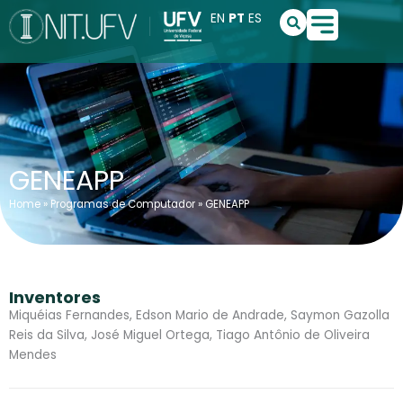
Ir
S
EN
PT
ES
e
para
a
o
r
conteúdo
c
h
GENEAPP
Home
»
Programas de Computador
»
GENEAPP
Inventores
Miquéias Fernandes, Edson Mario de Andrade, Saymon Gazolla
Reis da Silva, José Miguel Ortega, Tiago Antônio de Oliveira
Mendes