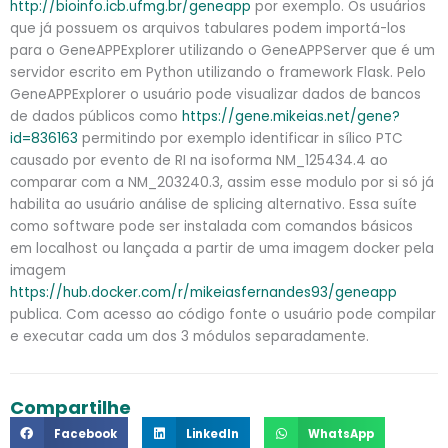
http://bioinfo.icb.ufmg.br/geneapp
por exemplo. Os usuários
que já possuem os arquivos tabulares podem importá-los
para o GeneAPPExplorer utilizando o GeneAPPServer que é um
servidor escrito em Python utilizando o framework Flask. Pelo
GeneAPPExplorer o usuário pode visualizar dados de bancos
de dados públicos como
https://gene.mikeias.net/gene?
id=836163
permitindo por exemplo identificar in sílico PTC
causado por evento de RI na isoforma NM_125434.4 ao
comparar com a NM_203240.3, assim esse modulo por si só já
habilita ao usuário análise de splicing alternativo. Essa suíte
como software pode ser instalada com comandos básicos
em localhost ou lançada a partir de uma imagem docker pela
imagem
https://hub.docker.com/r/mikeiasfernandes93/geneapp
publica. Com acesso ao código fonte o usuário pode compilar
e executar cada um dos 3 módulos separadamente.
Compartilhe
Facebook
LinkedIn
WhatsApp