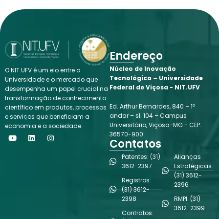
Endereço
Núcleo de Inovação
O NIT.UFV é um elo entre a
Tecnológica – Universidade
Universidade e o mercado que
Federal de Viçosa - NIT.UFV
desempenha um papel crucial na
transformação de conhecimento
Ed. Arthur Bernardes, 840 – 1º
científico em produtos, processos
andar – sl. 104 – Campus
e serviços que beneficiam a
Universitário, Viçosa-MG - CEP:
economia e a sociedade.
Y
L
I
36570-900
o
i
n
Contatos
u
n
s
t
k
t
Patentes: (31)
Alianças
u
e
a
3612-2397
Estratégicas:
b
d
g
(31) 3612-
e
i
r
Registros:
n
a
2396
(31) 3612-
m
2398
RMPI: (31)
3612-2399
Contratos: