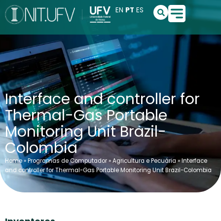
Ir
S
EN
PT
ES
e
para
a
o
r
conteúdo
c
h
Interface and controller for
Thermal-Gas Portable
Monitoring Unit Brazil-
Colombia
Home
»
Programas de Computador
»
Agricultura e Pecuária
»
Interface
and controller for Thermal-Gas Portable Monitoring Unit Brazil-Colombia