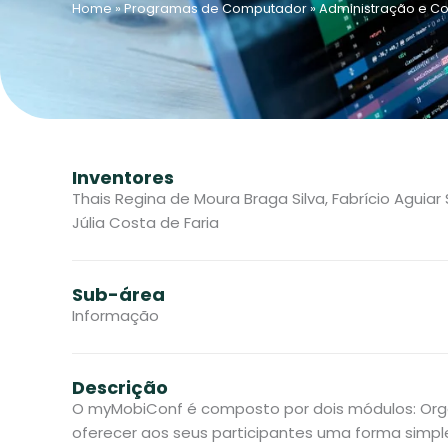
Home
»
Programas de Computador
»
Administração e Co
Inventores
Thais Regina de Moura Braga Silva, Fabrício Aguia
Júlia Costa de Faria
Sub-área
Informação
Descrição
O myMobiConf é composto por dois módulos: Orga
oferecer aos seus participantes uma forma simpl