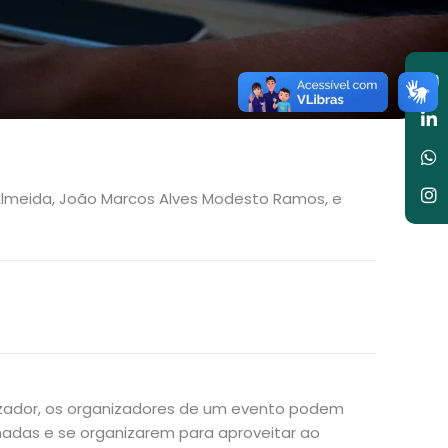
Y
Li
W
I
in
us Almeida, João Marcos Alves Modesto Ramos, e
izador, os organizadores de um evento podem
madas e se organizarem para aproveitar ao