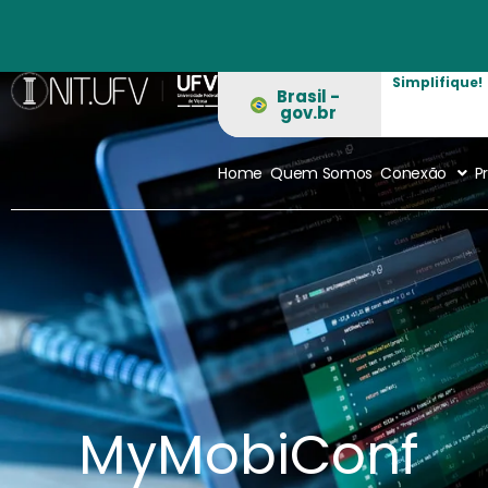
Ir
para
o
Simplifique!
conteúdo
Brasil -
gov.br
Home
Quem Somos
Conexão
P
MyMobiConf