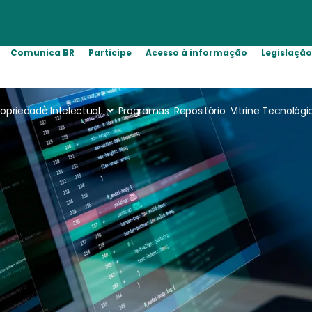
Comunica BR
Participe
Acesso à informação
Legislaçã
ropriedade Intelectual
Programas
Repositório
Vitrine Tecnológi