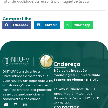
fator de qualidade da ressonância magnetoelástica.
Compartilhe
Facebook
LinkedIn
WhatsApp
Endereço
Núcleo de Inovação
O NIT.UFV é um elo entre a
Tecnológica – Universidade
Universidade e o mercado que
Federal de Viçosa - NIT.UFV
desempenha um papel crucial na
transformação de conhecimento
Ed. Arthur Bernardes, 840 – 1º
científico em produtos, processos
andar – sl. 104 – Campus
e serviços que beneficiam a
Universitário, Viçosa-MG - CEP:
economia e a sociedade.
Y
L
I
36570-900
o
i
n
Contatos