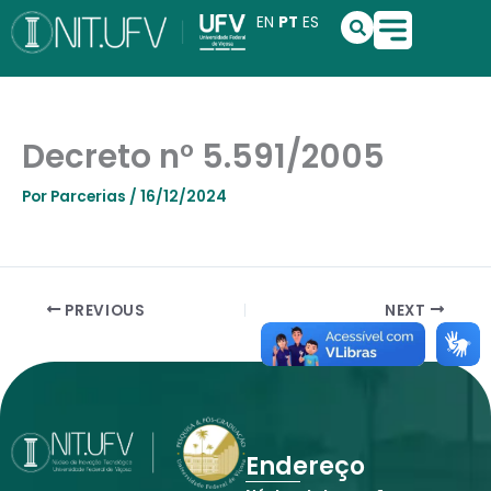
Ir
S
EN
PT
ES
e
para
a
o
r
conteúdo
c
h
Decreto n° 5.591/2005
Por
Parcerias
/
16/12/2024
PREVIOUS
NEXT
Endereço