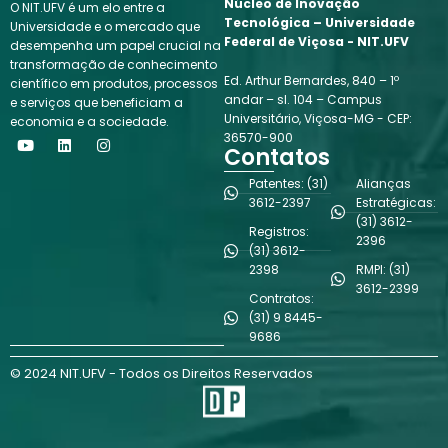
Núcleo de Inovação
O NIT.UFV é um elo entre a
Tecnológica – Universidade
Universidade e o mercado que
Federal de Viçosa - NIT.UFV
desempenha um papel crucial na
transformação de conhecimento
Ed. Arthur Bernardes, 840 – 1º
científico em produtos, processos
andar – sl. 104 – Campus
e serviços que beneficiam a
Universitário, Viçosa-MG - CEP:
economia e a sociedade.
Y
L
I
36570-900
o
i
n
Contatos
u
n
s
t
k
t
Patentes: (31)
Alianças
u
e
a
3612-2397
Estratégicas:
b
d
g
(31) 3612-
e
i
r
Registros:
n
a
2396
(31) 3612-
m
2398
RMPI: (31)
3612-2399
Contratos:
(31) 9 8445-
9686
© 2024 NIT.UFV - Todos os Direitos Reservados