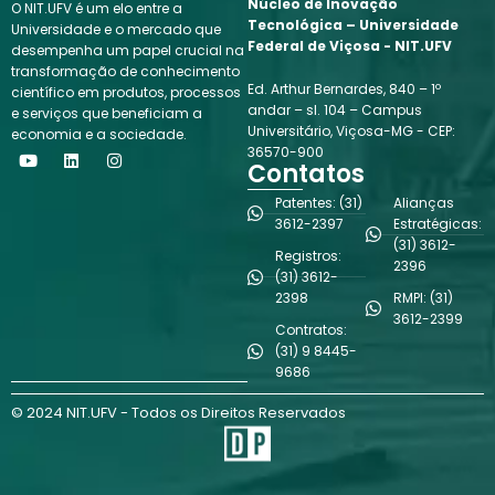
Núcleo de Inovação
O NIT.UFV é um elo entre a
Tecnológica – Universidade
Universidade e o mercado que
Federal de Viçosa - NIT.UFV
desempenha um papel crucial na
transformação de conhecimento
Ed. Arthur Bernardes, 840 – 1º
científico em produtos, processos
andar – sl. 104 – Campus
e serviços que beneficiam a
Universitário, Viçosa-MG - CEP:
economia e a sociedade.
Y
L
I
36570-900
o
i
n
Contatos
u
n
s
t
k
t
Patentes: (31)
Alianças
u
e
a
3612-2397
Estratégicas:
b
d
g
(31) 3612-
e
i
r
Registros:
n
a
2396
(31) 3612-
m
2398
RMPI: (31)
3612-2399
Contratos:
(31) 9 8445-
9686
© 2024 NIT.UFV - Todos os Direitos Reservados