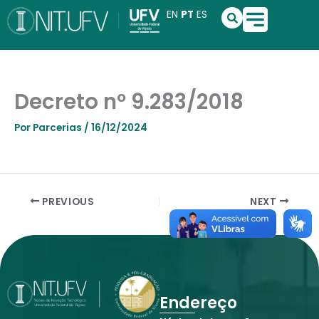
Ir
S
EN
PT
ES
e
para
a
o
r
conteúdo
c
h
Decreto nº 9.283/2018
Por
Parcerias
/
16/12/2024
PREVIOUS
NEXT
Endereço