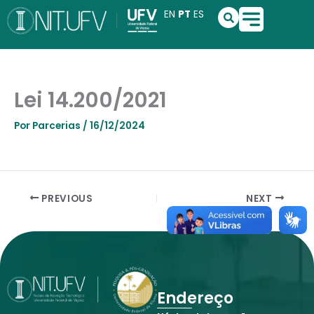
Ir
S
EN
PT
ES
e
para
a
o
r
conteúdo
c
h
Lei 14.200/2021
Por
Parcerias
/
16/12/2024
PREVIOUS
NEXT
Endereço