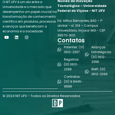
Núcleo de Inovação
O NIT.UFV é um elo entre a
Tecnológica – Universidade
Universidade e o mercado que
Federal de Viçosa - NIT.UFV
desempenha um papel crucial na
transformação de conhecimento
Ed. Arthur Bernardes, 840 – 1º
científico em produtos, processos
andar – sl. 104 – Campus
e serviços que beneficiam a
Universitário, Viçosa-MG - CEP:
economia e a sociedade.
Y
L
I
36570-900
o
i
n
Contatos
u
n
s
t
k
t
Patentes: (31)
Alianças
u
e
a
3612-2397
Estratégicas:
b
d
g
(31) 3612-
e
i
r
Registros:
n
a
2396
(31) 3612-
m
2398
RMPI: (31)
3612-2399
Contratos:
(31) 9 8445-
9686
© 2024 NIT.UFV - Todos os Direitos Reservados