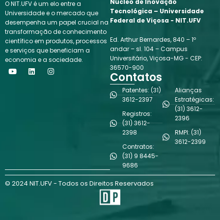
Núcleo de Inovação
O NIT.UFV é um elo entre a
Tecnológica – Universidade
Universidade e o mercado que
Federal de Viçosa - NIT.UFV
desempenha um papel crucial na
transformação de conhecimento
Ed. Arthur Bernardes, 840 – 1º
científico em produtos, processos
andar – sl. 104 – Campus
e serviços que beneficiam a
Universitário, Viçosa-MG - CEP:
economia e a sociedade.
Y
L
I
36570-900
o
i
n
Contatos
u
n
s
t
k
t
Patentes: (31)
Alianças
u
e
a
3612-2397
Estratégicas:
b
d
g
(31) 3612-
e
i
r
Registros:
n
a
2396
(31) 3612-
m
2398
RMPI: (31)
3612-2399
Contratos:
(31) 9 8445-
9686
© 2024 NIT.UFV - Todos os Direitos Reservados