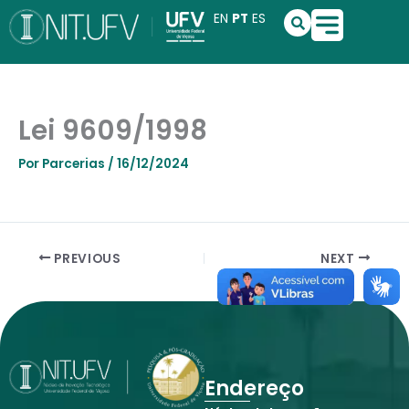
Ir
S
EN
PT
ES
e
para
a
o
r
conteúdo
c
h
Lei 9609/1998
Por
Parcerias
/
16/12/2024
PREVIOUS
NEXT
Endereço