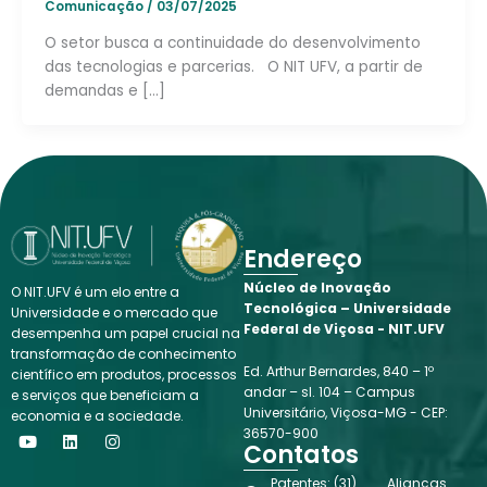
Comunicação
/
03/07/2025
O setor busca a continuidade do desenvolvimento
das tecnologias e parcerias. O NIT UFV, a partir de
demandas e […]
Endereço
Núcleo de Inovação
O NIT.UFV é um elo entre a
Tecnológica – Universidade
Universidade e o mercado que
Federal de Viçosa - NIT.UFV
desempenha um papel crucial na
transformação de conhecimento
Ed. Arthur Bernardes, 840 – 1º
científico em produtos, processos
andar – sl. 104 – Campus
e serviços que beneficiam a
Universitário, Viçosa-MG - CEP:
economia e a sociedade.
Y
L
I
36570-900
o
i
n
Contatos
u
n
s
t
k
t
Patentes: (31)
Alianças