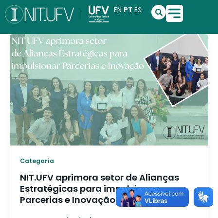
Ir
S
EN
PT
ES
e
para
a
o
r
conteúdo
c
h
Categoria
NIT.UFV aprimora setor de Alianças
Estratégicas para impulsionar
Parcerias e Inovação