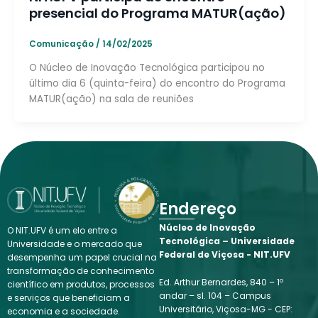
presencial do Programa MATUR(ação)
Comunicação
/
14/02/2025
O Núcleo de Inovação Tecnológica participou no
último dia 6 (quinta-feira) do encontro do Programa
MATUR(ação) na sala de reuniões
Endereço
Núcleo de Inovação
O NIT.UFV é um elo entre a
Tecnológica – Universidade
Universidade e o mercado que
Federal de Viçosa - NIT.UFV
desempenha um papel crucial na
transformação de conhecimento
Ed. Arthur Bernardes, 840 – 1º
científico em produtos, processos
andar – sl. 104 – Campus
e serviços que beneficiam a
Universitário, Viçosa-MG - CEP:
economia e a sociedade.