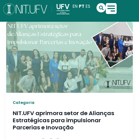
Ir
S
EN
PT
ES
e
para
a
o
r
conteúdo
c
h
Categoria
NIT.UFV aprimora setor de Alianças
Estratégicas para impulsionar
Parcerias e Inovação