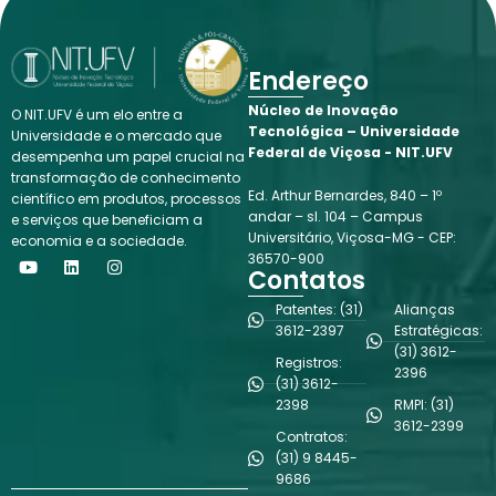
Endereço
Núcleo de Inovação
O NIT.UFV é um elo entre a
Tecnológica – Universidade
Universidade e o mercado que
Federal de Viçosa - NIT.UFV
desempenha um papel crucial na
transformação de conhecimento
Ed. Arthur Bernardes, 840 – 1º
científico em produtos, processos
andar – sl. 104 – Campus
e serviços que beneficiam a
Universitário, Viçosa-MG - CEP:
economia e a sociedade.
Y
L
I
36570-900
o
i
n
Contatos
u
n
s
t
k
t
Patentes: (31)
Alianças
u
e
a
3612-2397
Estratégicas:
b
d
g
(31) 3612-
e
i
r
Registros:
n
a
2396
(31) 3612-
m
2398
RMPI: (31)
3612-2399
Contratos:
(31) 9 8445-
9686