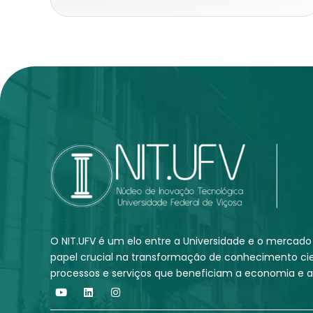
O NIT.UFV é um elo entre a Universidade e o merc
papel crucial na transformação de conhecimento cie
processos e serviços que beneficiam a economia e a
Y
L
I
o
i
n
u
n
s