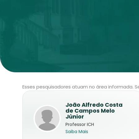
Esses pesquisadores atuam no área informada. Se 
João Alfredo Costa
de Campos Melo
Júnior
Professor ICH
Saiba Mais