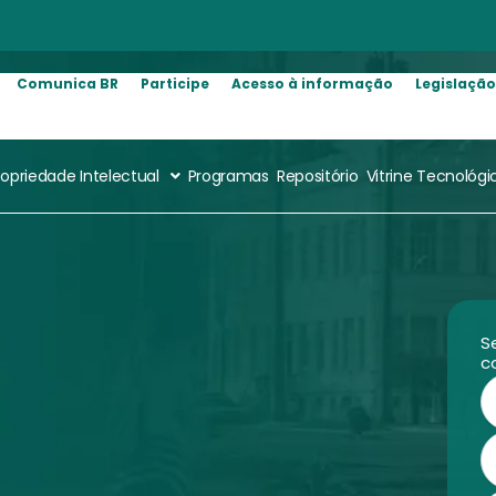
Comunica BR
Participe
Acesso à informação
Legislaçã
ropriedade Intelectual
Programas
Repositório
Vitrine Tecnológi
S
c