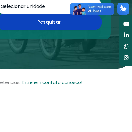
Y
Li
W
I
Pesquisar
in
petências.
Entre em contato conosco!