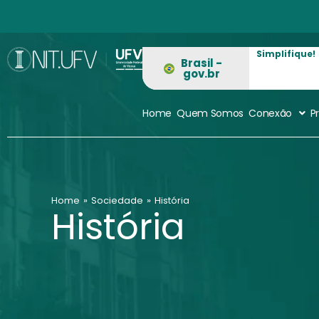
Ir
para
o
Simplifique!
conteúdo
Brasil -
gov.br
Home
Quem Somos
Conexão
P
Home
»
Sociedade
»
História
História