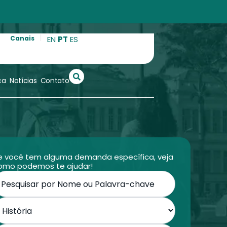
|
o
Canais
EN
PT
ES
S
e
ca
Notícias
Contato
a
r
c
h
e você tem alguma demanda específica, veja
omo podemos te ajudar!