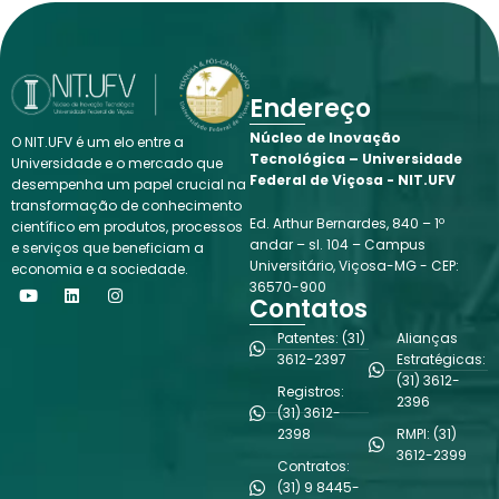
Endereço
Núcleo de Inovação
O NIT.UFV é um elo entre a
Tecnológica – Universidade
Universidade e o mercado que
Federal de Viçosa - NIT.UFV
desempenha um papel crucial na
transformação de conhecimento
Ed. Arthur Bernardes, 840 – 1º
científico em produtos, processos
andar – sl. 104 – Campus
e serviços que beneficiam a
Universitário, Viçosa-MG - CEP:
economia e a sociedade.
Y
L
I
36570-900
o
i
n
Contatos
u
n
s
t
k
t
Patentes: (31)
Alianças
u
e
a
3612-2397
Estratégicas:
b
d
g
(31) 3612-
e
i
r
Registros:
n
a
2396
(31) 3612-
m
2398
RMPI: (31)
3612-2399
Contratos:
(31) 9 8445-