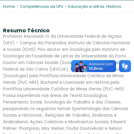
l
e
Home
»
Competências da UFV
»
Educação e Letras
,
História
s
Resumo Técnico
Professor Associado IV da Universidade Federal de Viçosa
(UFV) – Campus Rio Paranaíba, Instituto de Ciências Humanas
e Sociais (ICHS). Pós-doutor em Sociologia pelo Instituto de
Sociologia da Faculdade de Letras da Universidade do Porto.
Doutor em Ciências Sociais (Sociologia) pela Universidade
Federal de São Carlos (UFSCar). Mestre em Ciências Sociais
(Sociologia) pela Pontifícia Universidade Católica de Minas
Gerais (PUC-MG). Bacharel e Licenciado em História pela
Pontifícia Universidade Católica de Minas Gerais (PUC-MG).
Possui experiência nas áreas de Teoria Sociológica,
Pensamento Social, Sociologia do Trabalho e das Classes,
pesquisando os seguintes temas: Epistemologia das Ciências
Sociais e Históricas , Relações de Trabalho, Sindicatos e
Sindicalismo, Ações Coletivas e Movimentos Sociais, Edward
Palmer Thompson, Max Weber, Fiodor Dostoiévski e Nelson