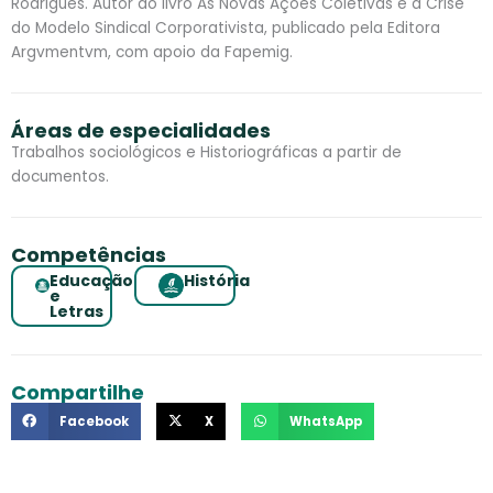
Rodrigues. Autor do livro As Novas Ações Coletivas e a Crise
do Modelo Sindical Corporativista, publicado pela Editora
Argvmentvm, com apoio da Fapemig.
Áreas de especialidades
Trabalhos sociológicos e Historiográficas a partir de
documentos.
Competências
Educação
História
e
Letras
Compartilhe
Facebook
X
WhatsApp