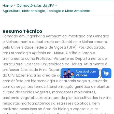
l
e
Home
»
Competências da UFV
»
s
Agricultura
,
Biotecnologia
,
Ecologia e Meio Ambiente
Resumo Técnico
Formado em Engenharia Agronômica, mestrado em Genética
e Melhoramento e doutorado em Genética e Melhoramento
pela Universidade Federal de Viçosa (UFV), Pós-Doutorado
em Entomologia Agrícola na EMBRAPA Milho e Sorgo e
treinamento como Professor Visitante no Departamento de
Horticultural Sciences, Universidade da Flórida. Atualmente é
professor Associado IV no Departamento de Biologia Vegetal
da UFV. Experiência na área de agronomia e biologia vegetal,
com ênfase em biotecnologia e anatomia vegetal, atuando
com os seguintes temas: transformação genética de plantas,
cultura de tecidos vegetais, marcadores moleculares,
anatomia vegetal, ultraestrutura de plantas cultivadas in vitro,
respostas morfoanatômicas a estresses abióticos. Tem
realizado pesquisas na área de biologia vegetal e suas