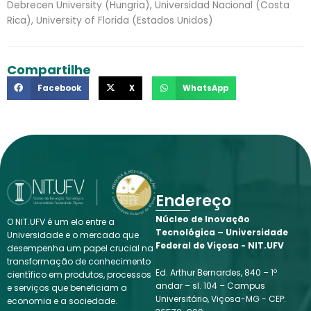
Debrecen University (Hungria), Universidad Nacional (Costa
Rica), University of Florida (Estados Unidos)
Compartilhe
Facebook
X
WhatsApp
Endereço
Núcleo de Inovação
O NIT.UFV é um elo entre a
Tecnológica – Universidade
Universidade e o mercado que
Federal de Viçosa - NIT.UFV
desempenha um papel crucial na
transformação de conhecimento
Ed. Arthur Bernardes, 840 – 1º
científico em produtos, processos
andar – sl. 104 – Campus
e serviços que beneficiam a
Universitário, Viçosa-MG - CEP:
economia e a sociedade.