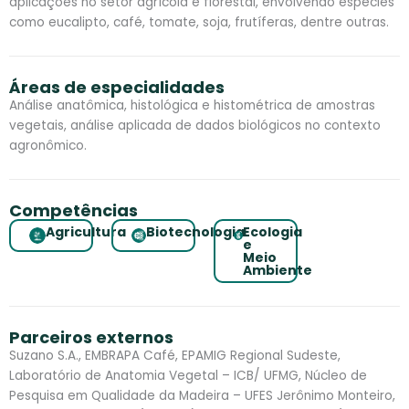
aplicações no setor agrícola e florestal, envolvendo espécies
como eucalipto, café, tomate, soja, frutíferas, dentre outras.
Áreas de especialidades
Análise anatômica, histológica e histométrica de amostras
vegetais, análise aplicada de dados biológicos no contexto
agronômico.
Competências
Agricultura
Biotecnologia
Ecologia
e
Meio
Ambiente
Parceiros externos
Suzano S.A., EMBRAPA Café, EPAMIG Regional Sudeste,
Laboratório de Anatomia Vegetal – ICB/ UFMG, Núcleo de
Pesquisa em Qualidade da Madeira – UFES Jerônimo Monteiro,