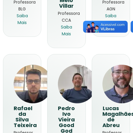
Melo
Professora
Professora
Villar
BLG
AGN
Professora
Saiba
Saiba
CCA
Mais
Mais
Saiba
Mais
Rafael
Pedro
Lucas
da
Ivo
Magalhãe
Silva
Vieira
de
Teixeira
Good
Abreu
God
Professor
Professor