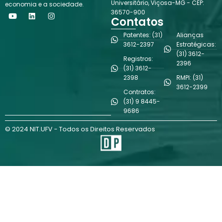
Universitário, Viçosa-MG - CEP:
economia e a sociedade.
Y
L
I
36570-900
o
i
n
Contatos
u
n
s
t
k
t
Patentes: (31)
Alianças
u
e
a
3612-2397
Estratégicas:
b
d
g
(31) 3612-
e
i
r
Registros:
n
a
2396
(31) 3612-
m
2398
RMPI: (31)
3612-2399
Contratos:
(31) 9 8445-
9686
© 2024 NIT.UFV - Todos os Direitos Reservados