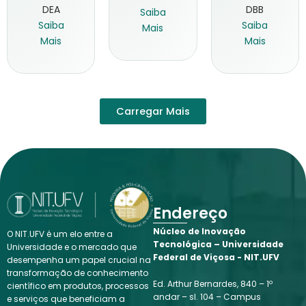
DEA
DBB
Saiba
Saiba
Saiba
Mais
Mais
Mais
Carregar Mais
Endereço
Núcleo de Inovação
O NIT.UFV é um elo entre a
Tecnológica – Universidade
Universidade e o mercado que
Federal de Viçosa - NIT.UFV
desempenha um papel crucial na
transformação de conhecimento
Ed. Arthur Bernardes, 840 – 1º
científico em produtos, processos
andar – sl. 104 – Campus
e serviços que beneficiam a