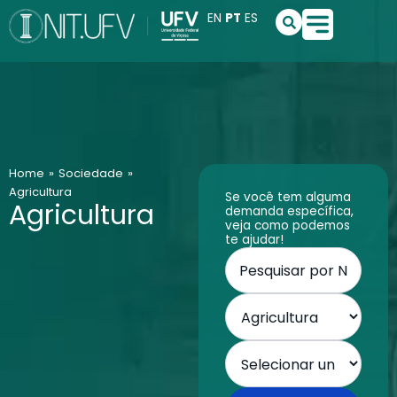
Ir
S
EN
PT
ES
e
para
a
o
r
conteúdo
c
h
Home
»
Sociedade
»
Agricultura
Se você tem alguma
Agricultura
demanda específica,
veja como podemos
te ajudar!