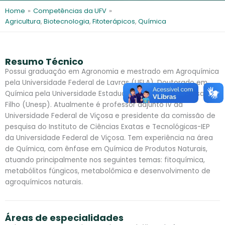
l
e
Home
»
Competências da UFV
»
s
Agricultura
,
Biotecnologia
,
Fitoterápicos
,
Química
Resumo Técnico
Possui graduação em Agronomia e mestrado em Agroquímica
pela Universidade Federal de Lavras (UFLA). Doutorado em
Química pela Universidade Estadual Paulista Júlio de Mesquita
Filho (Unesp). Atualmente é professor adjunto IV da
Universidade Federal de Viçosa e presidente da comissão de
pesquisa do Instituto de Ciências Exatas e Tecnológicas-IEP
da Universidade Federal de Viçosa. Tem experiência na área
de Química, com ênfase em Química de Produtos Naturais,
atuando principalmente nos seguintes temas: fitoquímica,
metabólitos fúngicos, metabolômica e desenvolvimento de
agroquímicos naturais.
Áreas de especialidades