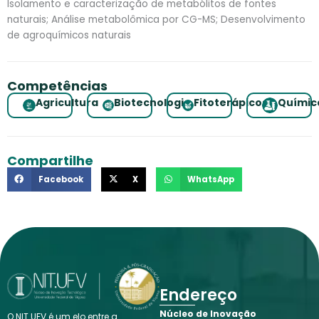
Isolamento e caracterização de metabólitos de fontes
naturais; Análise metabolômica por CG-MS; Desenvolvimento
de agroquímicos naturais
Competências
Agricultura
Biotecnologia
Fitoterápicos
Químic
Compartilhe
Facebook
X
WhatsApp
Endereço
Núcleo de Inovação
O NIT.UFV é um elo entre a