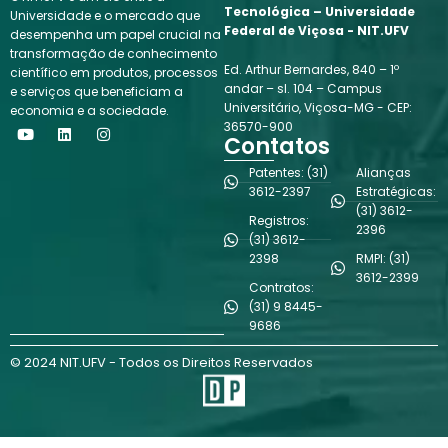
Tecnológica – Universidade
Universidade e o mercado que
Federal de Viçosa - NIT.UFV
desempenha um papel crucial na
transformação de conhecimento
Ed. Arthur Bernardes, 840 – 1º
científico em produtos, processos
andar – sl. 104 – Campus
e serviços que beneficiam a
Universitário, Viçosa-MG - CEP:
economia e a sociedade.
Y
L
I
36570-900
o
i
n
Contatos
u
n
s
t
k
t
Patentes: (31)
Alianças
u
e
a
3612-2397
Estratégicas:
b
d
g
(31) 3612-
e
i
r
Registros:
n
a
2396
(31) 3612-
m
2398
RMPI: (31)
3612-2399
Contratos:
(31) 9 8445-
9686
© 2024 NIT.UFV - Todos os Direitos Reservados