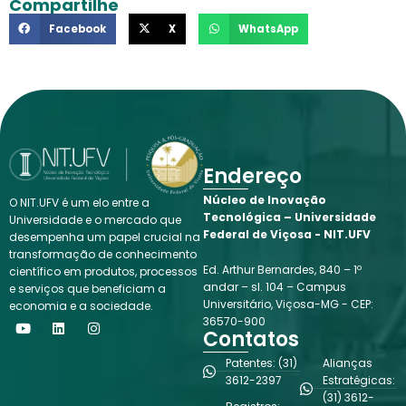
Compartilhe
Facebook
X
WhatsApp
Endereço
Núcleo de Inovação
O NIT.UFV é um elo entre a
Tecnológica – Universidade
Universidade e o mercado que
Federal de Viçosa - NIT.UFV
desempenha um papel crucial na
transformação de conhecimento
Ed. Arthur Bernardes, 840 – 1º
científico em produtos, processos
andar – sl. 104 – Campus
e serviços que beneficiam a
Universitário, Viçosa-MG - CEP:
economia e a sociedade.
Y
L
I
36570-900
o
i
n
Contatos
u
n
s
t
k
t
Patentes: (31)
Alianças
u
e
a
3612-2397
Estratégicas:
b
d
g
(31) 3612-
e
i
r