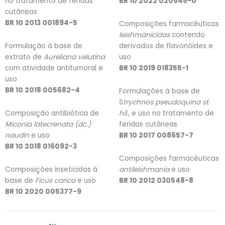
no tratamento de feridas
BR 10 2022 020545-0
cutâneas
BR 10 2013 001894-5
Composições farmacêuticas
leishmanicidas
contendo
Formulação à base de
derivados de flavonóides e
extrato de
Aureliana velutina
uso
com atividade antitumoral e
BR 10 2019 018355-1
uso
BR 10 2018 005682-4
Formulações à base de
S
trychnos pseudoquina st.
Composição antibiótica de
hil
., e uso no tratamento de
Miconia latecrenata (dc.)
feridas cutâneas
naudin
e uso
BR 10 2017 008657-7
BR 10 2018 016092-3
Composições farmacêuticas
Composições inseticidas à
antileishmania
e uso
base de
Ficus carica
e uso
BR 10 2012 030548-8
BR 10 2020 005377-9