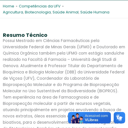
l
e
Home
»
Competências da UFV
»
s
Agricultura
,
Biotecnologia
,
Saúde Animal
,
Saúde Humana
Resumo Técnico
Possui Mestrado em Ciências Farmacêuticas pela
Universidade Federal de Minas Gerais (UFMG) e Doutorado em
Química Orgânica também pela UFMG com estágio sanduíche
realizado na Facoltà di Farmacia – Università degli Studi di
Genova. Atualmente é Professor Titular do Departamento de
Bioquímica e Biologia Molecular (DBB) da Universidade Federal
de Viçosa (UFV), Coordenador do Laboratório de
Bioprospecção Molecular e do Programa de Bioprospecção
Molecular no Uso Sustentável da Biodiversidade (BIOPROS).
Tem experiência na área de Farmacognosia e de
Bioprospecção molecular a partir de recursos vegetais,
atuando principalmente em projetos envolvendo a busca de
novos extratos, óleos essenciais e produtos naturais
bioativos, para o desenvolvimento de defensivos agrícolas e