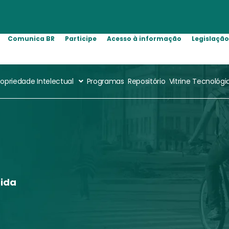
Comunica BR
Participe
Acesso à informação
Legislaçã
ropriedade Intelectual
Programas
Repositório
Vitrine Tecnológi
ida