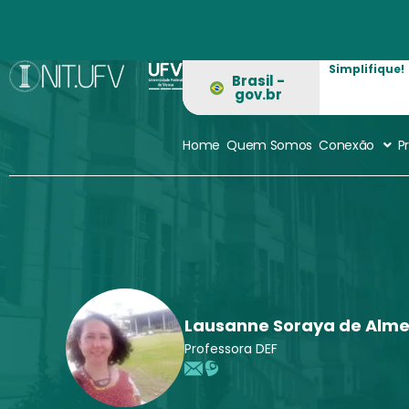
Ir
para
o
Simplifique!
conteúdo
Brasil -
gov.br
Home
Quem Somos
Conexão
P
Lausanne Soraya de Alme
Professora DEF
E
L
m
a
a
t