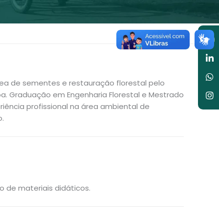
Y
Li
W
I
in
rea de sementes e restauração florestal pelo
. Graduação em Engenharia Florestal e Mestrado
riência profissional na área ambiental de
o.
 de materiais didáticos.