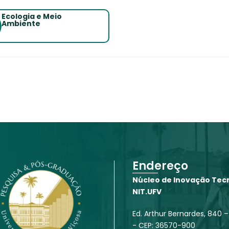
Ecologia e Meio
Ambiente
Endereço
Núcleo de Inovação Tecn
NIT.UFV
Ed. Arthur Bernardes, 840 –
- CEP: 36570-900