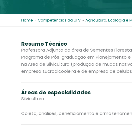
i
t
l
e
s
Home
»
Competências da UFV
»
Agricultura
,
Ecologia e 
Resumo Técnico
Professora Adjunta da área de Sementes Florestai
Programa de Pós-graduação em Planejamento e U
na Área de Silvicultura (produção de mudas nativa
empresa sucroalcooleira e de empresa de celulose
Áreas de especialidades
Silvicultura
Coleta, análises, beneficiamento e armazenamento