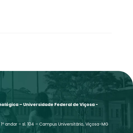
ológica – Universidade Federal de Viçosa -
 1º andar – sl. 104 – Campus Universitário, Viçosa-MG