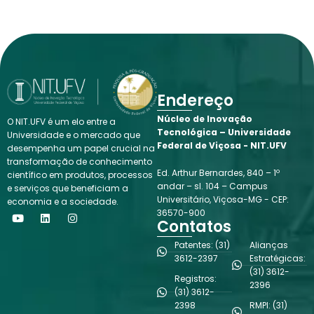
Endereço
Núcleo de Inovação
O NIT.UFV é um elo entre a
Tecnológica – Universidade
Universidade e o mercado que
Federal de Viçosa - NIT.UFV
desempenha um papel crucial na
transformação de conhecimento
Ed. Arthur Bernardes, 840 – 1º
científico em produtos, processos
andar – sl. 104 – Campus
e serviços que beneficiam a
Universitário, Viçosa-MG - CEP:
economia e a sociedade.
Y
L
I
36570-900
o
i
n
Contatos
u
n
s
t
k
t
Patentes: (31)
Alianças
u
e
a
3612-2397
Estratégicas:
b
d
g
(31) 3612-
e
i
r
Registros:
n
a
2396
(31) 3612-
m
2398
RMPI: (31)