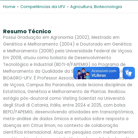
l
e
Home
»
Competências da UFV
»
Agricultura
,
Biotecnologia
s
Resumo Técnico
Possui Graduação em Agronomia (2002), Mestrado em
Genética e Melhoramento (2004) e Doutorado em Genética
e Melhoramento (2008) pela Universidade Federal de Viçosa.
Em 2008, atuou como bolsista de Desenvolvimento
Tecnológico e Industrial (BDTI-II/FAPEMIG) no Programa de
Melhoramento da Qualidade da Soja (PMQS), desenvolvido no
BIOAGRO-UFV. É Professor Associado da Universidade Federal
de Viçosa, Campus Rio Paranaíba, onde leciona disciplinas de
Estatística, Genética e Melhoramento de Plantas. Realizou
estágio pós-doutoral como Visiting Scientist na Università
degli Studi di Catania, Itália, entre 2024 e 2025, com bolsa
BEPD/FAPEMIG, desenvolvendo atividades em transcriptômica,
meta-análise de dados ômicos e estudos sobre resposta a
doenças em Citrus limon, no contexto de colaboração
científica internacional. Atua em pesquisa com melhoramento