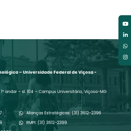
Y
Li
W
I
in
ológica – Universidade Federal de Viçosa -
 1º andar – sl. 104 – Campus Universitário, Viçosa-MG
97
Alianças Estratégicas: (31) 3612-2396
98
RMPI: (31) 3612-2399