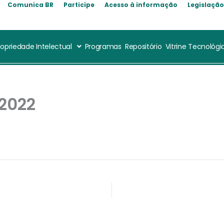
Comunica BR
Participe
Acesso à informação
Legislaçã
ropriedade Intelectual
Programas
Repositório
Vitrine Tecnológi
 2022