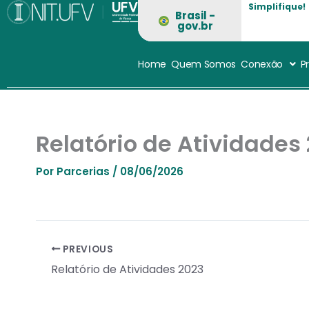
Ir
Simplifique!
Brasil -
para
gov.br
o
conteúdo
Home
Quem Somos
Conexão
P
Relatório de Atividades
Por
Parcerias
/
08/06/2026
PREVIOUS
Relatório de Atividades 2023