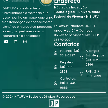
Endereço
Núcleo de Inovação
O NIT.UFV é um elo entre a
Tecnológica – Universidade
Universidade e o mercado que
Federal de Viçosa - NIT.UFV
desempenha um papel crucial na
transformação de conhecimento
Ed. Arthur Bernardes, 840 – 1º
científico em produtos, processos
andar – sl. 104 – Campus
e serviços que beneficiam a
Universitário, Viçosa-MG - CEP:
economia e a sociedade.
Y
L
I
36570-900
o
i
n
Contatos
u
n
s
t
k
t
Patentes: (31)
Alianças
u
e
a
3612-2397
Estratégicas:
b
d
g
(31) 3612-
e
i
r
Registros:
n
a
2396
(31) 3612-
m
2398
RMPI: (31)
3612-2399
Contratos:
(31) 9 8445-
9686
© 2024 NIT.UFV - Todos os Direitos Reservados