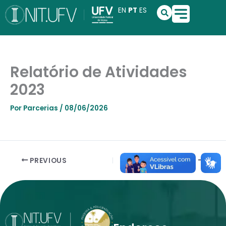
Ir
S
EN
PT
ES
e
para
a
o
r
conteúdo
c
h
Relatório de Atividades
2023
Por
Parcerias
/
08/06/2026
PREVIOUS
NEXT