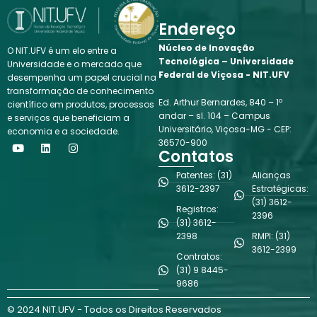
Endereço
Núcleo de Inovação
O NIT.UFV é um elo entre a
Tecnológica – Universidade
Universidade e o mercado que
Federal de Viçosa - NIT.UFV
desempenha um papel crucial na
transformação de conhecimento
Ed. Arthur Bernardes, 840 – 1º
científico em produtos, processos
andar – sl. 104 – Campus
e serviços que beneficiam a
Universitário, Viçosa-MG - CEP:
economia e a sociedade.
Y
L
I
36570-900
o
i
n
Contatos
u
n
s
t
k
t
Patentes: (31)
Alianças
u
e
a
3612-2397
Estratégicas:
b
d
g
(31) 3612-
e
i
r
Registros:
n
a
2396
(31) 3612-
m
2398
RMPI: (31)
3612-2399
Contratos:
(31) 9 8445-
9686
© 2024 NIT.UFV - Todos os Direitos Reservados